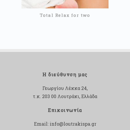
Total Relax for two
Η διεύθυνση μας
Γεωργίου Λέκκα 24,
τ.κ. 203 00 Λουτράκι, Ελλάδα
Επικοινωνία
Email:
info@loutrakispa.gr