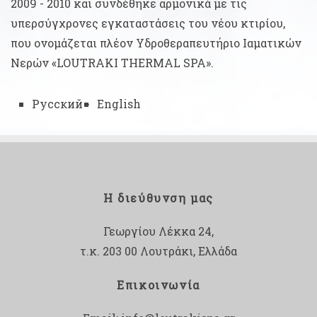
2009 - 2010 και συνδέθηκε αρμονικά με τις
υπερσύγχρονες εγκαταστάσεις του νέου κτιρίου,
που ονομάζεται πλέον Υδροθεραπευτήριο Ιαματικών
Νερών «LOUTRAKI THERMAL SPA».
Русский
English
Η διεύθυνση μας
Γεωργίου Λέκκα 24,
τ.κ. 203 00 Λουτράκι, Ελλάδα
Επικοινωνία