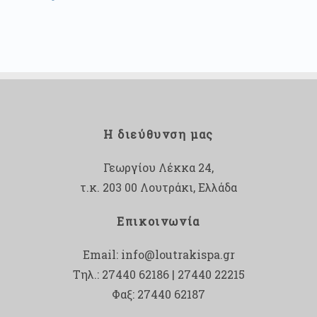
Η διεύθυνση μας
Γεωργίου Λέκκα 24,
τ.κ. 203 00 Λουτράκι, Ελλάδα
Επικοινωνία
Email:
info@loutrakispa.gr
Τηλ.: 27440 62186 | 27440 22215
Φαξ: 27440 62187