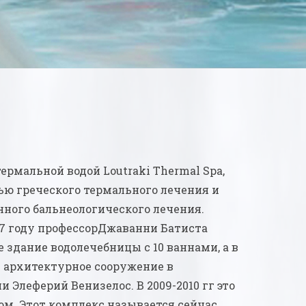
ермальной водой Loutraki Thermal Spa,
лью греческого термального лечения и
нного бальнеологического лечения.
847 году профессорДжаванни Батиста
 здание водолечебницы с 10 ваннами, а в
ое архитектурное сооружение в
 Элеферий Венизелос. В 2009-2010 гг это
ом. Этот комплекс называется сейчас