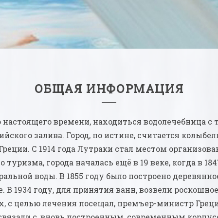
ОБЩАЯ ИНФОРМАЦИЯ
о настоящего времени, находиться водолечебница с т
йского залива. Город, по истине, считается колыбе
еции. С 1914 года Лутраки стал местом организова
 туризма, города началась ещё в 19 веке, когда в 1
льной воды. В 1855 году было построено деревянное
е. В 1934 году, для принятия ванн, возвели роскошн
х, с целью лечения посещал, премъер-министр Греции
связали с, вновь построенным, современным корпус