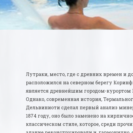
Лутраки, место, где с древних времен и д
расположился на северном берегу Коринфи
является древнейшим городом-курортом Гр
Однако, современная история, Термального
Дельвиниоти сделал первый анализ минера
1874 году, оно было заменено на кирпично
классическом стиле, которое, среди прочи
здание реконструировали и, гармонично, 