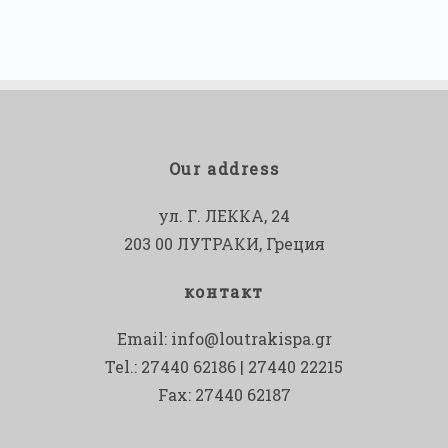
Our address
ул. Г. ЛЕККА, 24
203 00 ЛУТРАКИ, Греция
контакт
Email:
info@loutrakispa.gr
Tel.: 27440 62186 | 27440 22215
Fax: 27440 62187